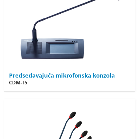
Predsedavajuća mikrofonska konzola
CDM-T5