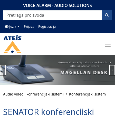
Jezik
Prijava
Registracija
Previous
N
Audio video i konferencijski sistemi
Konferencijski sistem
SENATOR konferencijski