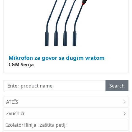
Mikrofon za govor sa dugim vratom
CGM Serija
Search
ATEÏS
Zvučnici
Izolatori linija i zaštita petlji