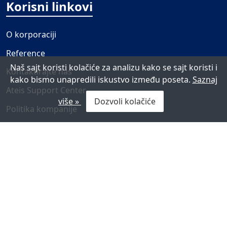
Korisni linkovi
O korporaciji
Reference
Naš sajt koristi kolačiće za analizu kako se sajt koristi i
Kontaktirajte nas
kako bismo unapredili iskustvo između poseta.
Saznaj
Ateis Support Center
više »
Dozvoli kolačiće
Politika kompanije
Press Centar
Vesti
Događaji
Multimedija
Prijavite se za novosti