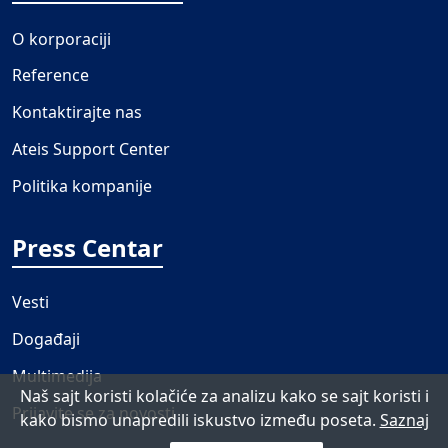
O korporaciji
Reference
Kontaktirajte nas
Ateis Support Center
Politika kompanije
Press Centar
Vesti
Događaji
Multimedija
Naš sajt koristi kolačiće za analizu kako se sajt koristi i
Prijavite se za novosti
kako bismo unapredili iskustvo između poseta.
Saznaj