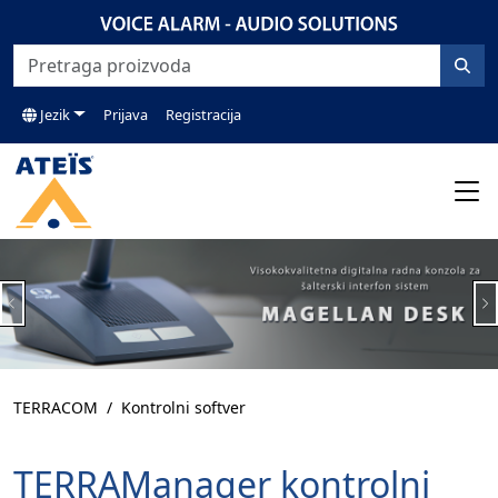
Jezik
Prijava
Registracija
Previous
N
TERRACOM
Kontrolni softver
TERRAManager kontrolni