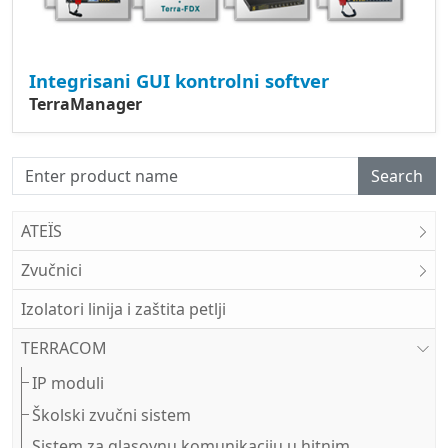
Integrisani GUI kontrolni softver
TerraManager
Search
ATEÏS
Zvučnici
Izolatori linija i zaštita petlji
TERRACOM
IP moduli
Školski zvučni sistem
Sistem za glasovnu komunikaciju u hitnim