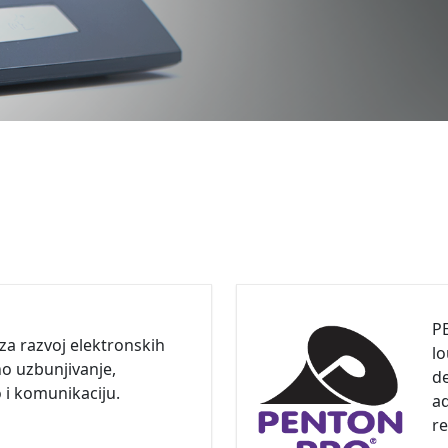
P
 za razvoj elektronskih
l
no uzbunjivanje,
d
 i komunikaciju.
a
re