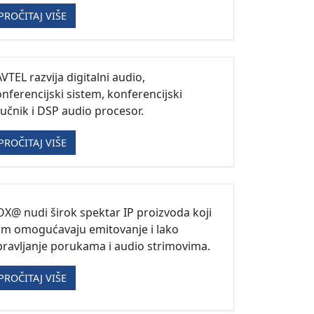
PROČITAJ VIŠE
VTEL razvija digitalni audio,
nferencijski sistem, konferencijski
učnik i DSP audio procesor.
PROČITAJ VIŠE
X@ nudi širok spektar IP proizvoda koji
am omogućavaju emitovanje i lako
ravljanje porukama i audio strimovima.
PROČITAJ VIŠE