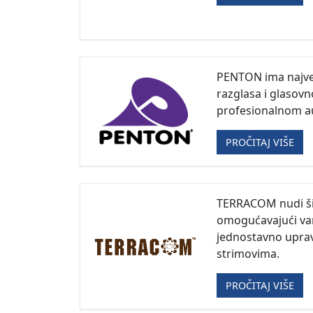
PENTON ima najve
razglasa i glasov
profesionalnom au
PROČITAJ VIŠE
TERRACOM nudi ši
omogućavajući va
jednostavno uprav
strimovima.
PROČITAJ VIŠE