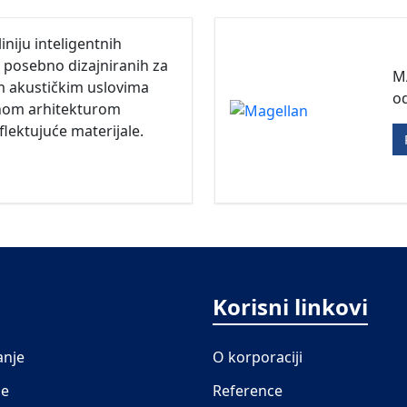
niju inteligentnih
a posebno dizajniranih za
MA
m akustičkim uslovima
od
nom arhitekturom
eflektujuće materijale.
Korisni linkovi
anje
O korporaciji
je
Reference