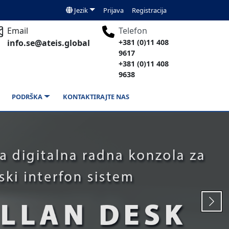
Jezik
Prijava
Registracija
Email
Telefon
info.se@ateis.global
+381 (0)11 408
9617
+381 (0)11 408
9638
PODRŠKA
KONTAKTIRAJTE NAS
Next