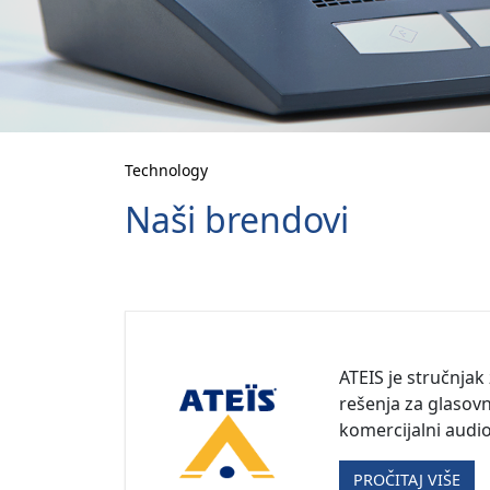
Technology
Naši brendovi
ATEIS je stručnjak
rešenja za glasov
komercijalni audio
PROČITAJ VIŠE