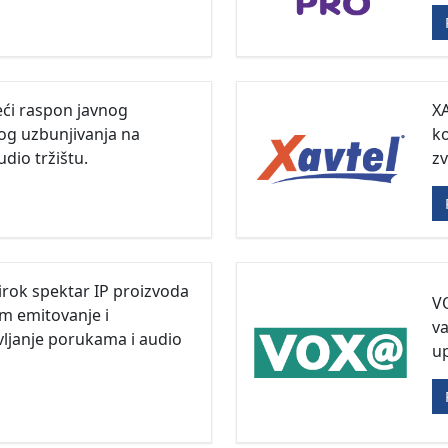
ći raspon javnog
XA
nog uzbunjivanja na
ko
dio tržištu.
zv
rok spektar IP proizvoda
VO
m emitovanje i
v
ljanje porukama i audio
up