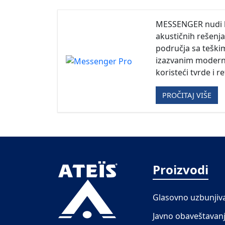
MESSENGER nudi li
akustičnih rešenj
područja sa teški
izazvanim moder
koristeći tvrde i r
PROČITAJ VIŠE
Proizvodi
Glasovno uzbunjiv
Javno obaveštavan