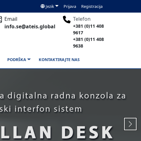
Jezik
Prijava
Registracija
Email
Telefon
info.se@ateis.global
+381 (0)11 408
9617
+381 (0)11 408
9638
PODRŠKA
KONTAKTIRAJTE NAS
Next