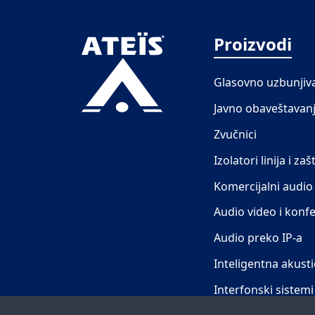
Proizvodi
Glasovno uzbunjiv
Javno obaveštavan
Zvučnici
Izolatori linija i zašt
Komercijalni audio
Audio video i konfe
Audio preko IP-a
Inteligentna akust
Interfonski sistemi