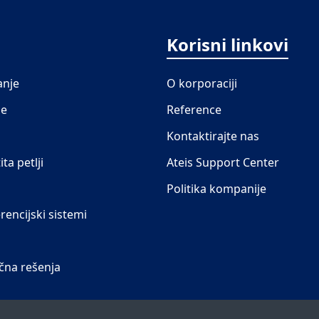
Korisni linkovi
anje
O korporaciji
je
Reference
Kontaktirajte nas
ita petlji
Ateis Support Center
Politika kompanije
rencijski sistemi
ična rešenja