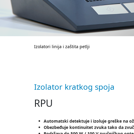
Izolatori linija i zaštita petlji
Izolator kratkog spoja
RPU
Automatski detektuje i izoluje greške na ožič
Obezbeđuje kontinuitet zvuka tako da zvuč
Podržava do 500 W / 100 V zvučničkog opt