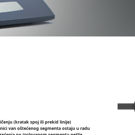
enju (kratak spoj ili prekid linije)
nici van oštećenog segmenta ostaju u radu
erećenja po izolovanom segmentu petlje