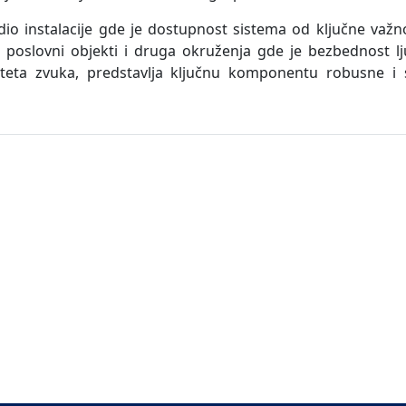
udio instalacije gde je dostupnost sistema od ključne važn
li, poslovni objekti i druga okruženja gde je bezbednost l
uiteta zvuka, predstavlja ključnu komponentu robusne i s