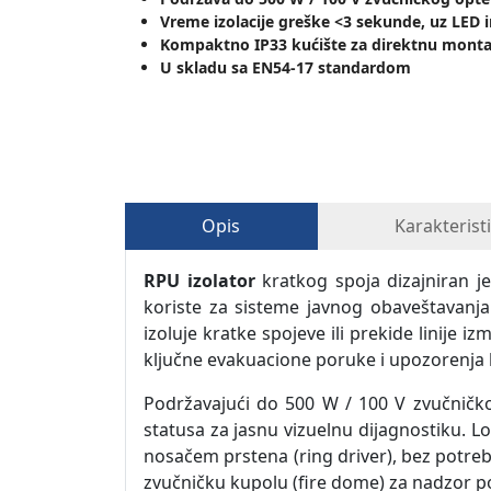
Vreme izolacije greške <3 sekunde, uz LED 
Kompaktno IP33 kućište za direktnu mont
U skladu sa EN54-17 standardom
Opis
Karakterist
RPU izolator
kratkog spoja dizajniran j
koriste za sisteme javnog obaveštavanj
izoluje kratke spojeve ili prekide linije 
ključne evakuacione poruke i upozorenja b
Podržavajući do 500 W / 100 V zvučničk
statusa za jasnu vizuelnu dijagnostiku. L
nosačem prstena (ring driver), bez potr
zvučničku kupolu (fire dome) za nadzor poj