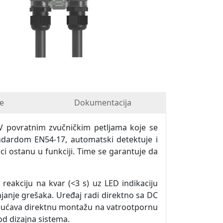
e
Dokumentacija
V povratnim zvučničkim petljama koje se
ndardom EN54-17, automatski detektuje i
ici ostanu u funkciji. Time se garantuje da
akciju na kvar (<3 s) uz LED indikaciju
njanje grešaka. Uređaj radi direktno sa DC
ogućava direktnu montažu na vatrootpornu
od dizajna sistema.