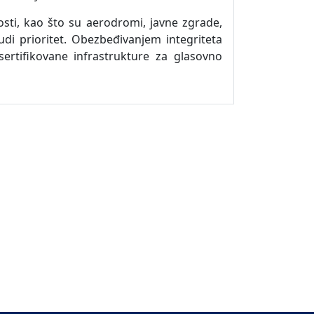
osti, kao što su aerodromi, javne zgrade,
judi prioritet. Obezbeđivanjem integriteta
ertifikovane infrastrukture za glasovno