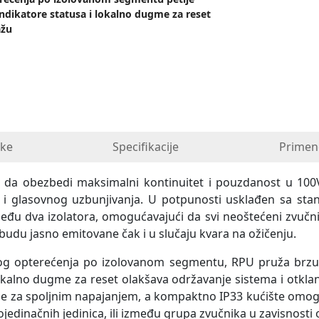
indikatore statusa i lokalno dugme za reset
ažu
ike
Specifikacije
Primen
e da obezbedi maksimalni kontinuitet i pouzdanost u 100
a i glasovnog uzbunjivanja. U potpunosti usklađen sa sta
između dva izolatora, omogućavajući da svi neoštećeni zvučn
udu jasno emitovane čak i u slučaju kvara na ožičenju.
og opterećenja po izolovanom segmentu, RPU pruža brzu re
okalno dugme za reset olakšava održavanje sistema i otkla
ebe za spoljnim napajanjem, a kompaktno IP33 kućište om
edinačnih jedinica, ili između grupa zvučnika u zavisnosti 