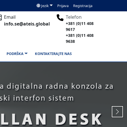
Jezik
Prijava
Registracija
Email
Telefon
info.se@ateis.global
+381 (0)11 408
9617
+381 (0)11 408
9638
PODRŠKA
KONTAKTIRAJTE NAS
Next