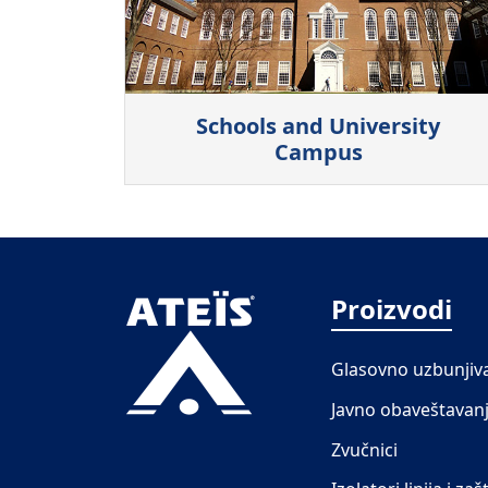
Schools and University
Campus
Proizvodi
Glasovno uzbunjiv
Javno obaveštavan
Zvučnici