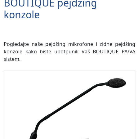
BOUTIQUE pejdžing
konzole
Pogledajte naše pejdžing mikrofone i zidne pejdžing
konzole kako biste upotpunili Vaš BOUTIQUE PA/VA
sistem.