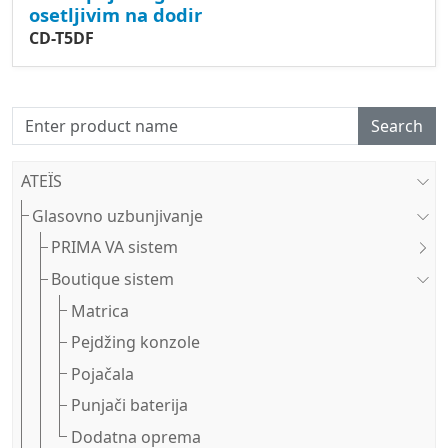
osetljivim na dodir
CD-T5DF
Search
ATEÏS
Glasovno uzbunjivanje
PRIMA VA sistem
Boutique sistem
Matrica
Pejdžing konzole
Pojačala
Punjači baterija
Dodatna oprema