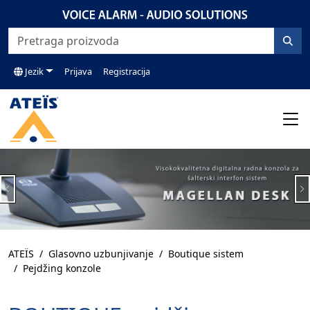
Jezik
Prijava
Registracija
Previous
N
ATEÏS
Glasovno uzbunjivanje
Boutique sistem
Pejdžing konzole