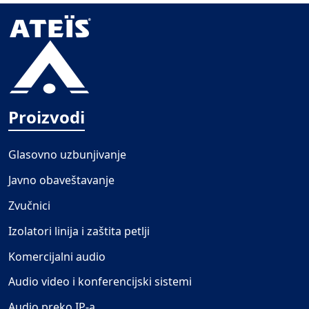
Proizvodi
Glasovno uzbunjivanje
Javno obaveštavanje
Zvučnici
Izolatori linija i zaštita petlji
Komercijalni audio
Audio video i konferencijski sistemi
Audio preko IP-a