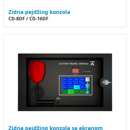
Zidna pejdžing konzola
CD-8DF / CD-16DF
Zidna pejdžing konzola sa ekranom