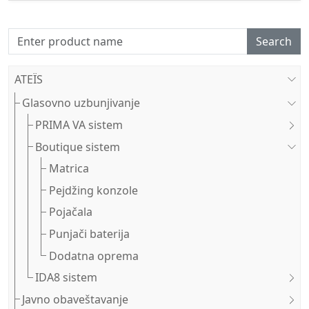
Search
ATEÏS
Glasovno uzbunjivanje
PRIMA VA sistem
Boutique sistem
Matrica
Pejdžing konzole
Pojačala
Punjači baterija
Dodatna oprema
IDA8 sistem
Javno obaveštavanje