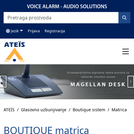
Jezik
Prijava
Registracija
Previous
N
ATEÏS
Glasovno uzbunjivanje
Boutique sistem
Matrica
BOUTIQUE matrica