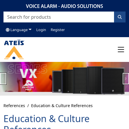
Language
Login
Register
Previous
N
References
Education & Culture References
Education & Culture