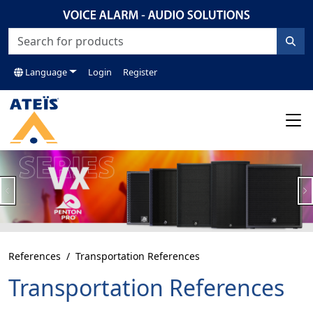
Language
Login
Register
Previous
N
References
Transportation References
Transportation References