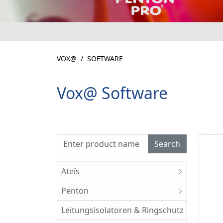
VOX@
SOFTWARE
Vox@ Software
Search
Ateïs
Penton
Leitungsisolatoren & Ringschutz