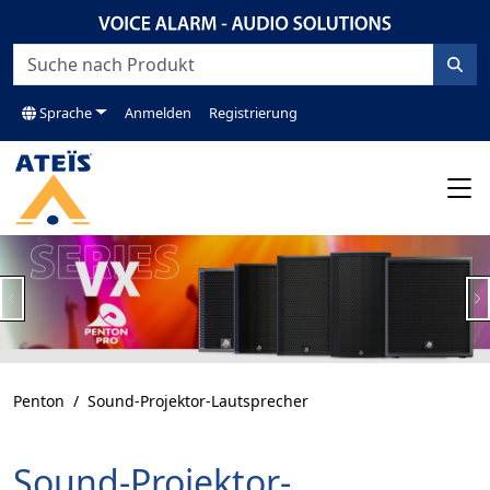
Sprache
Anmelden
Registrierung
Previous
N
Penton
Sound-Projektor-Lautsprecher
Sound-Projektor-