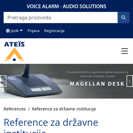
Jezik
Prijava
Registracija
Previous
N
References
Reference za državne institucije
Reference za državne