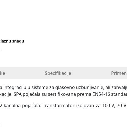
izlaznu snagu
a
ike
Specifikacije
Primen
integraciju u sisteme za glasovno uzbunjivanje, ali zahvaljuju
likacije. SPA pojačala su sertifikovana prema EN54-16 standa
-kanalna pojačala. Transformator izolovan za 100 V, 70 
: