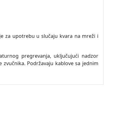
e za upotrebu u slučaju kvara na mreži i
turnog pregrevanja, uključujući nadzor
je zvučnika. Podržavaju kablove sa jednim