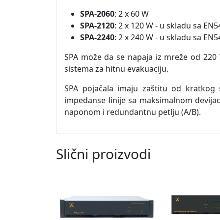
SPA-2060
: 2 x 60 W
SPA-2120
: 2 x 120 W - u skladu sa E
SPA-2240
: 2 x 240 W - u skladu sa E
SPA može da se napaja iz mreže od 220 V
sistema za hitnu evakuaciju.
SPA pojačala imaju zaštitu od kratkog 
impedanse linije sa maksimalnom devijaci
naponom i redundantnu petlju (A/B).
Slični proizvodi