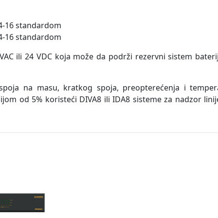
N54-16 standardom
N54-16 standardom
AC ili 24 VDC koja može da podrži rezervni sistem baterij
spoja na masu, kratkog spoja, preopterećenja i tempera
jom od 5% koristeći DIVA8 ili IDA8 sisteme za nadzor lini