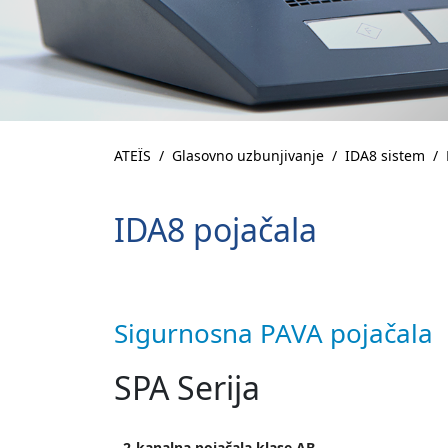
ATEÏS
Glasovno uzbunjivanje
IDA8 sistem
IDA8 pojačala
Sigurnosna PAVA pojačala
SPA Serija
- 2-kanalna pojačala klase AB