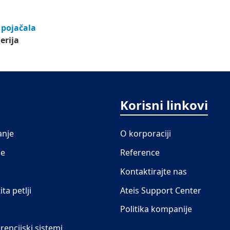
 pojačala
erija
Korisni linkovi
anje
O korporaciji
je
Reference
Kontaktirajte nas
ita petlji
Ateis Support Center
Politika kompanije
rencijski sistemi