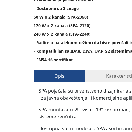
- Dostupne su 3 snage
60 W x 2 kanala (SPA-2060)
120 W x 2 kanala (SPA-2120)
240 W x 2 kanala (SPA-2240)
- Radite u paralelnom režimu da biste povećali 
- Kompatibilan sa IDA8, DIVA, UAP G2 sistemim
- EN54-16 sertifikat
Opis
Karakterist
SPA pojačala su prvenstveno dizajnirana za 
i za javna obaveštenja ili komercijalne ap
SPA montaža u 2U visok 19” rek orman, 2
sisteme zvučnika.
Dostupna su tri modela u SPA asortimanu