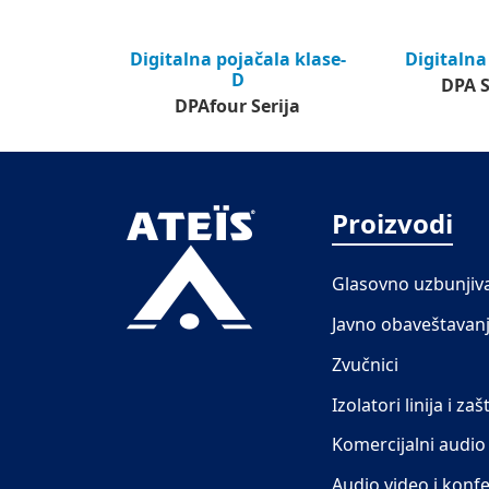
Digitalna pojačala klase-
Digitalna
D
DPA S
DPAfour Serija
Proizvodi
Glasovno uzbunjiv
Javno obaveštavan
Zvučnici
Izolatori linija i zašt
Komercijalni audio
Audio video i konfe