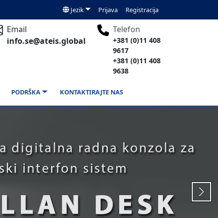
Jezik
Prijava
Registracija
Email
Telefon
info.se@ateis.global
+381 (0)11 408
9617
+381 (0)11 408
9638
PODRŠKA
KONTAKTIRAJTE NAS
Next