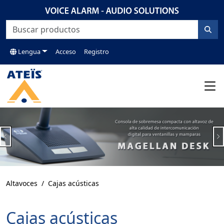
Lengua
Acceso
Registro
Previous
N
Altavoces
Cajas acústicas
Cajas acústicas