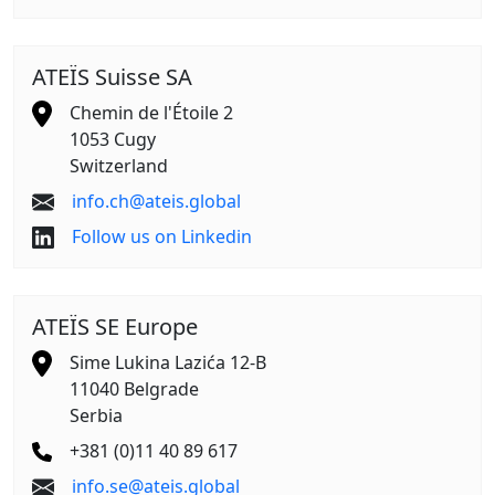
ATEÏS Suisse SA
Chemin de l'Étoile 2
1053 Cugy
Switzerland
info.ch@ateis.global
Follow us on Linkedin
ATEÏS SE Europe
Sime Lukina Lazića 12-B
11040 Belgrade
Serbia
+381 (0)11 40 89 617
info.se@ateis.global