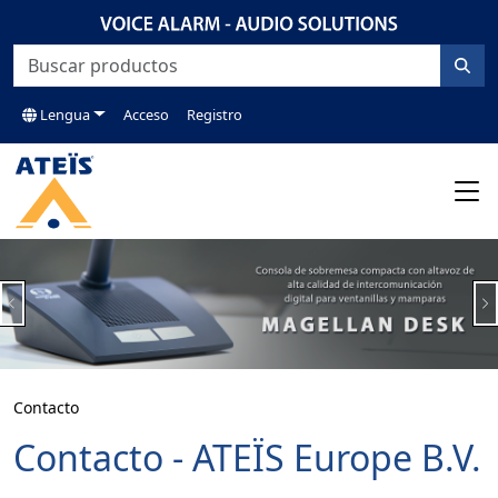
Lengua
Acceso
Registro
Previous
N
Contacto
Contacto - ATEÏS Europe B.V.