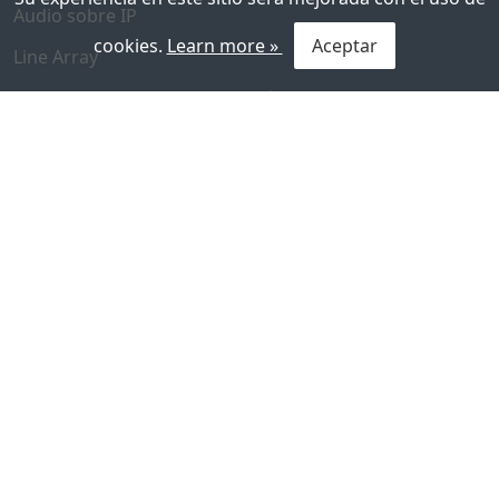
Audio sobre IP
cookies.
Learn more »
Aceptar
Line Array
Sistema de Intercommunicación de Ventanilla
Vínculos útiles
Nosotros
Referencias
Contacto
Soporte
Política Empresarial
Centro de Prensa