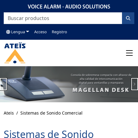
Lengua
Acceso
Registro
Previous
N
Ateïs
Sistemas de Sonido Comercial
Sistemas de Sonido