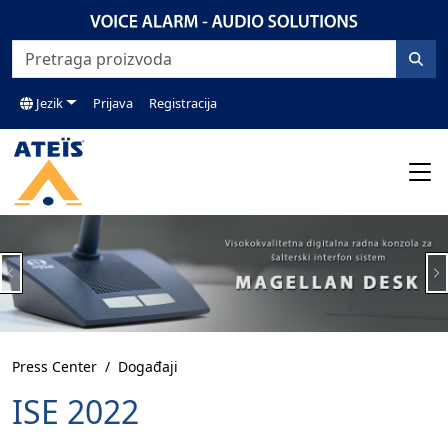
Jezik
Prijava
Registracija
Previous
N
Press Center
Događaji
ISE 2022