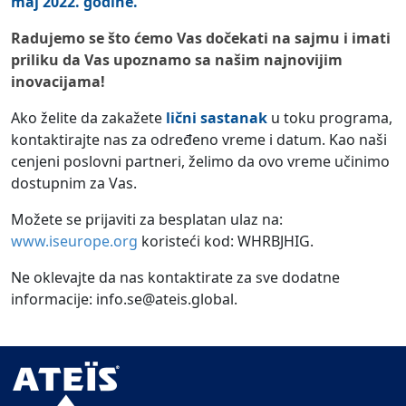
maj 2022. godine.
Radujemo se što ćemo Vas dočekati na sajmu i imati
priliku da Vas upoznamo sa našim najnovijim
inovacijama!
Ako želite da zakažete
lični sastanak
u toku programa,
kontaktirajte nas za određeno vreme i datum. Kao naši
cenjeni poslovni partneri, želimo da ovo vreme učinimo
dostupnim za Vas.
Možete se prijaviti za besplatan ulaz na:
www.iseurope.org
koristeći kod: WHRBJHIG.
Ne oklevajte da nas kontaktirate za sve dodatne
informacije: info.se@ateis.global.