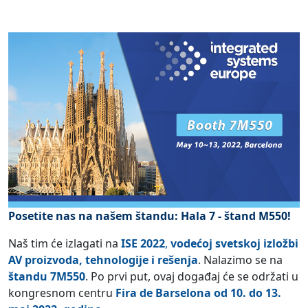
Posetite nas na našem štandu: Hala 7 - štand M550!
Naš tim će izlagati na
ISE 2022
,
vodećoj svetskoj izložbi
AV proizvoda, tehnologije i rešenja
. Nalazimo se na
štandu 7M550
. Po prvi put, ovaj događaj će se održati u
kongresnom centru
Fira de Barselona od 10. do 13.