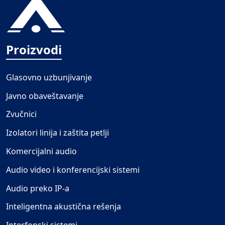
Proizvodi
Glasovno uzbunjivanje
Javno obaveštavanje
Zvučnici
Izolatori linija i zaštita petlji
Komercijalni audio
Audio video i konferencijski sistemi
Audio preko IP-a
Inteligentna akustična rešenja