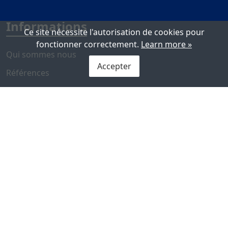
Informations
Ce site nécessite l'autorisation de cookies pour
fonctionner correctement.
Learn more »
Qui sommes nous
Accepter
Références
Nous contacter
Ateis Support Center
Politique d'entreprise
Centre de Presse
Actualités
Evénements
Galerie photos et vidéos