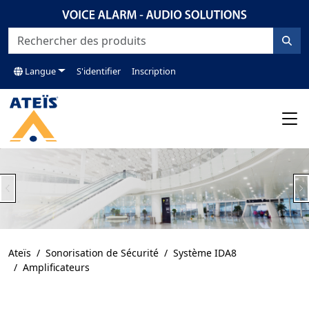
Langue
S'identifier
Inscription
Previous
N
Ateïs
Sonorisation de Sécurité
Système IDA8
Amplificateurs