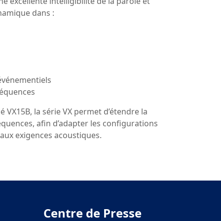
 excellente intelligibilité de la parole et
ynamique dans :
 événementiels
réquences
 VX15B, la série VX permet d’étendre la
quences, afin d’adapter les configurations
 aux exigences acoustiques.
Centre de Presse