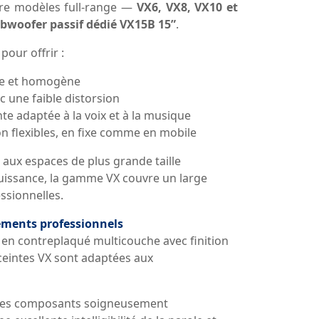
re modèles full-range —
VX6, VX8, VX10 et
bwoofer passif dédié VX15B 15”
.
our offrir :
lée et homogène
c une faible distorsion
e adaptée à la voix et à la musique
on flexibles, en fixe comme en mobile
 aux espaces de plus grande taille
uissance, la gamme VX couvre un large
essionnelles.
ements professionnels
 en contreplaqué multicouche avec finition
nceintes VX sont adaptées aux
 des composants soigneusement