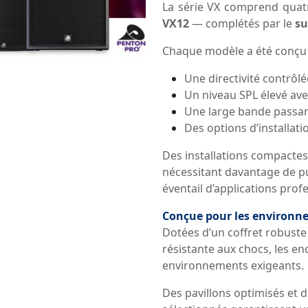
La série VX comprend quat
VX12
— complétés par le
su
Chaque modèle a été conçu p
Une directivité contrô
Un niveau SPL élevé ave
Une large bande passant
Des options d’installati
Des installations compactes
nécessitant davantage de p
éventail d’applications prof
Conçue pour les environn
Dotées d’un coffret robuste
résistante aux chocs, les e
environnements exigeants.
Des pavillons optimisés et