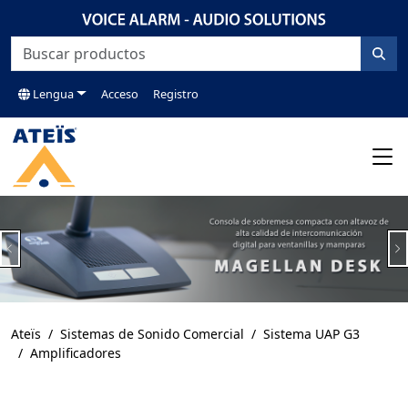
Lengua
Acceso
Registro
Previous
N
Ateïs
Sistemas de Sonido Comercial
Sistema UAP G3
Amplificadores